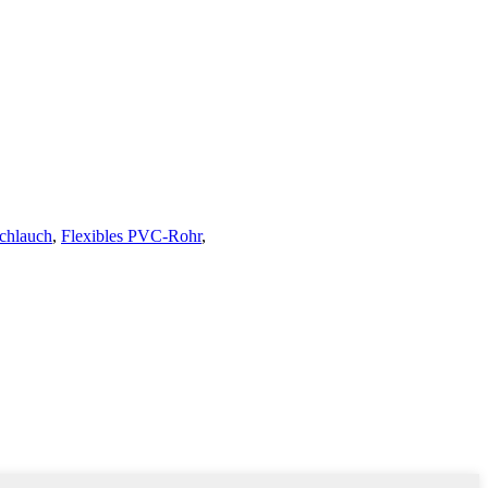
schlauch
,
Flexibles PVC-Rohr
,