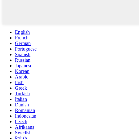
English
French
German
Portuguese
Spanish
Russian
Japanese
Korean
Arabic
Irish
Greek
Turkish
Italian
Danish
Romanian
Indonesian
Czech
Afrikaans
Swedish
Polish