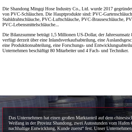
Die Shandong Mingqi Hose Industry Co., Ltd. wurde 2017 gegründet.
von PVC-Schläuchen. Die Hauptprodukte sind: PVC-Gartenschläuc
Stahldrahtschläuche, PVC-Luftschläuche, PVC-Brauseschläuche, PV
PVC-Lebensmittelschläuche...
Die Bilanzsumme beträgt 1,5 Millionen US-Dollar, der Jahresumsatz
verfügt derzeit über eine Inlandsverkaufsabteilung, eine Auslandsgesc
eine Produktionsabteilung, eine Forschungs- und Entwicklungsabteil
Unternehmen beschäftigt 80 Mitarbeiter und 4 Fach- und Techniker.
Das Unternehmen hat einen großen Marktanteil auf dem chinesisch
Weifang in der Provinz Shandong, zwei Autostunden vom Hafen Qingd
nachhaltige Entwicklung, Kunde zuerst“ fest. Unser Unternehmen bi