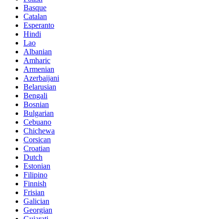
Basque
Catalan
Esperanto
Hindi
Lao
Albanian
Amharic
Armenian
Azerbaijani
Belarusian
Bengali
Bosnian
Bulgarian
Cebuano
Chichewa
Corsican
Croatian
Dutch
Estonian
Filipino
Finnish
Frisian
Galician
Georgian
Gujarati