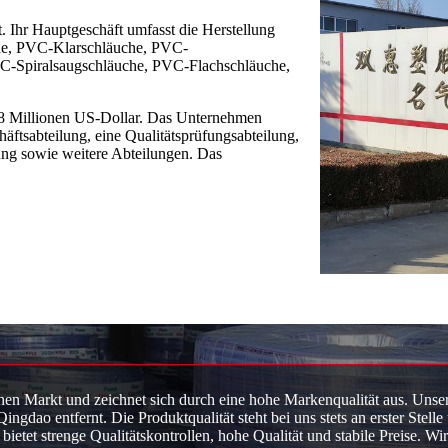
 Ihr Hauptgeschäft umfasst die Herstellung
he, PVC-Klarschläuche, PVC-
C-Spiralsaugschläuche, PVC-Flachschläuche,
 8 Millionen US-Dollar. Das Unternehmen
häftsabteilung, eine Qualitätsprüfungsabteilung,
ung sowie weitere Abteilungen. Das
en Markt und zeichnet sich durch eine hohe Markenqualität aus. Unser
ao entfernt. Die Produktqualität steht bei uns stets an erster Stelle 
etet strenge Qualitätskontrollen, hohe Qualität und stabile Preise. Wir