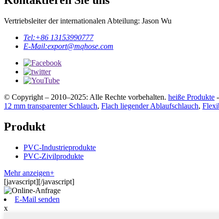
Kontaktieren Sie uns
Vertriebsleiter der internationalen Abteilung: Jason Wu
Tel:
+86 13153990777
E-Mail:
export@mqhose.com
© Copyright – 2010–2025: Alle Rechte vorbehalten.
heiße Produkte
12 mm transparenter Schlauch
,
Flach liegender Ablaufschlauch
,
Flexi
Produkt
PVC-Industrieprodukte
PVC-Zivilprodukte
Mehr anzeigen+
[javascript]
[/javascript]
E-Mail senden
x