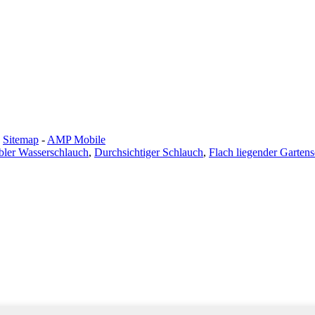
-
Sitemap
-
AMP Mobile
bler Wasserschlauch
,
Durchsichtiger Schlauch
,
Flach liegender Garten